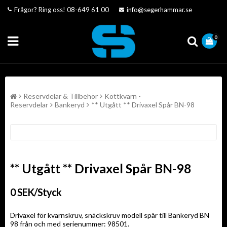
Frågor? Ring oss!
08-649 61 00
info@segerhammar.se
0
Reservdelar & Tillbehör
Köttkvarn -
Reservdelar
Bankeryd
** Utgått ** Drivaxel Spår BN-98
** Utgått ** Drivaxel Spår BN-98
0 SEK/Styck
Drivaxel för kvarnskruv, snäckskruv modell spår till Bankeryd BN
98 från och med serienummer: 98501.