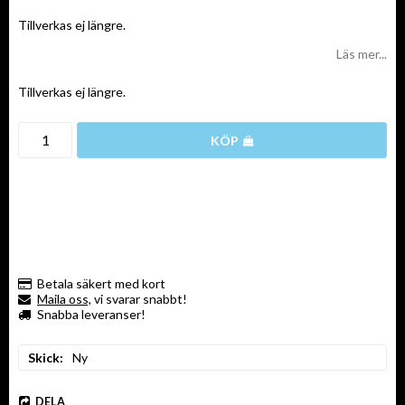
Tillverkas ej längre.
Läs mer...
Tillverkas ej längre.
KÖP
Betala säkert med kort
Maila oss,
vi svarar snabbt!
Snabba leveranser!
Skick
Ny
DELA