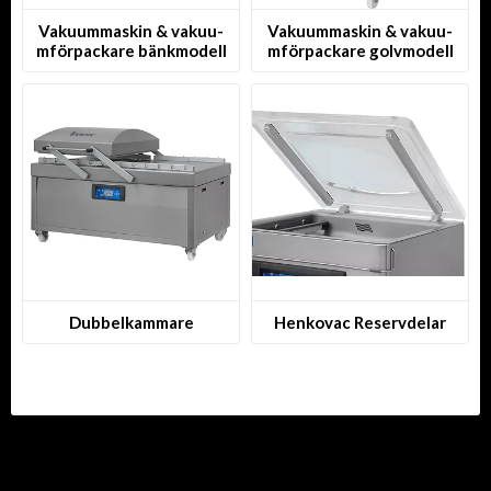
Vakuummaskin & v­a­k­u­u­
Vakuummaskin & v­a­k­u­u­
m­f­ö­r­p­a­c­k­a­r­e bänkmodell
m­f­ö­r­p­a­c­k­a­r­e golvmodell
Dubbelkammare
Henkovac Reservdelar