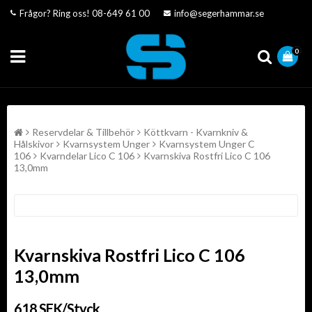
Frågor? Ring oss!
08-649 61 00
info@segerhammar.se
0
Reservdelar & Tillbehör
Köttkvarn - Kvarnkniv &
Hålskivor
Kvarnsystem Unger
Kvarnsystem Unger C
106
Kvarndelar Lico C 106
Kvarnskiva Rostfri Lico C 106
13,0mm
Kvarnskiva Rostfri Lico C 106
13,0mm
618 SEK/Styck