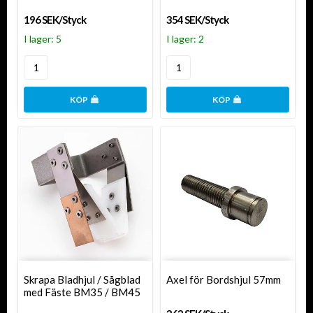
196 SEK/Styck
354 SEK/Styck
I lager: 5
I lager: 2
KÖP
KÖP
Skrapa Bladhjul / Sågblad
Axel för Bordshjul 57mm
med Fäste BM35 / BM45