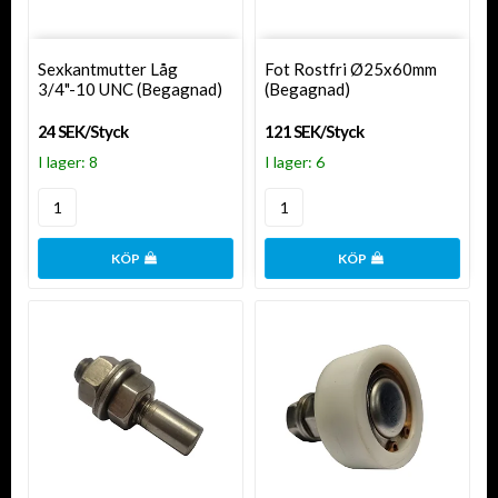
Sexkantmutter Låg
Fot Rostfri Ø25x60mm
3/4"-10 UNC (Begagnad)
(Begagnad)
24 SEK/Styck
121 SEK/Styck
I lager: 8
I lager: 6
KÖP
KÖP