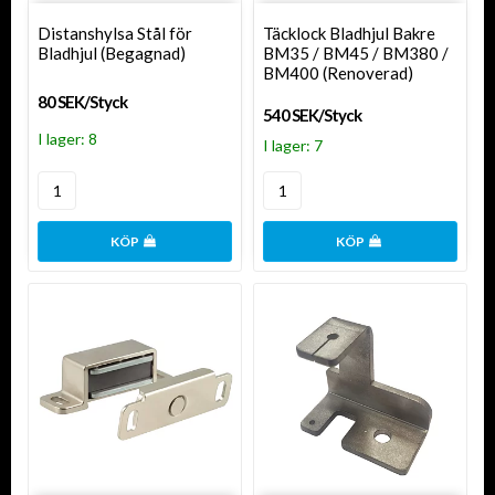
Distanshylsa Stål för
Täcklock Bladhjul Bakre
Bladhjul (Begagnad)
BM35 / BM45 / BM380 /
BM400 (Renoverad)
80 SEK/Styck
540 SEK/Styck
I lager: 8
I lager: 7
KÖP
KÖP