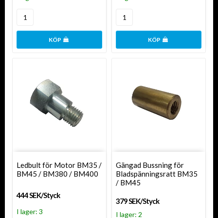
KÖP
KÖP
Ledbult för Motor BM35 /
Gängad Bussning för
BM45 / BM380 / BM400
Bladspänningsratt BM35
/ BM45
444 SEK/Styck
379 SEK/Styck
I lager: 3
I lager: 2