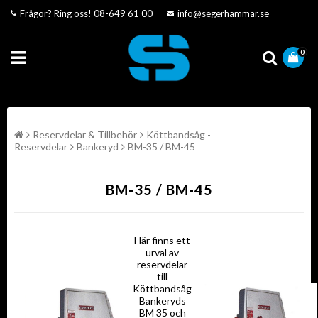
Frågor? Ring oss!
08-649 61 00
info@segerhammar.se
0
Reservdelar & Tillbehör
Köttbandsåg -
Reservdelar
Bankeryd
BM-35 / BM-45
BM-35 / BM-45
Här finns ett
urval av
reservdelar
till
Köttbandsåg
Bankeryds
BM 35 och