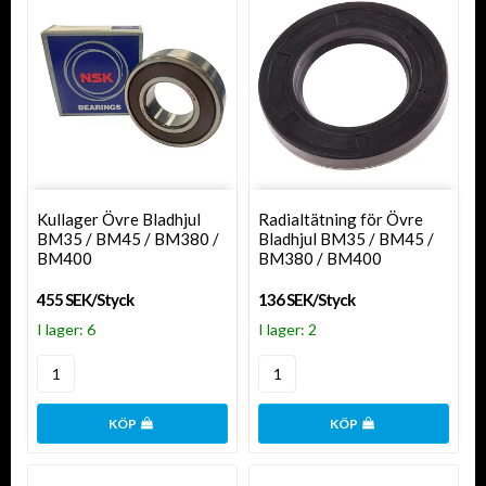
Kullager Övre Bladhjul
Radialtätning för Övre
BM35 / BM45 / BM380 /
Bladhjul BM35 / BM45 /
BM400
BM380 / BM400
455 SEK/Styck
136 SEK/Styck
I lager: 6
I lager: 2
KÖP
KÖP