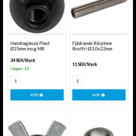
Handtagskula Plast
Fjädrande Rörpinne
Ø25mm inv.g M8
Rostfri Ø3,0x22mm
34 SEK/Styck
11 SEK/Styck
I lager: 15
KÖP
KÖP