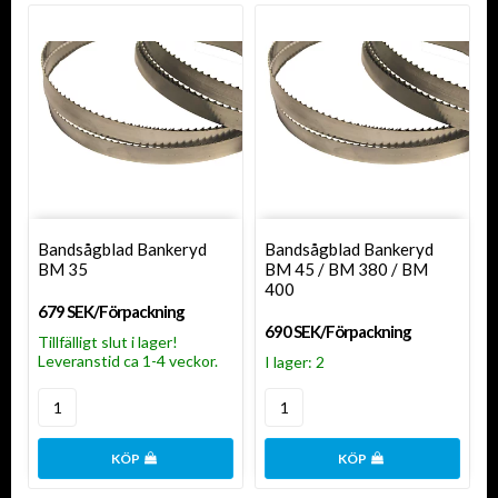
Bandsågblad Bankeryd
Bandsågblad Bankeryd
BM 35
BM 45 / BM 380 / BM
400
679 SEK/Förpackning
690 SEK/Förpackning
Tillfälligt slut i lager!
Leveranstid ca 1-4 veckor.
I lager: 2
KÖP
KÖP