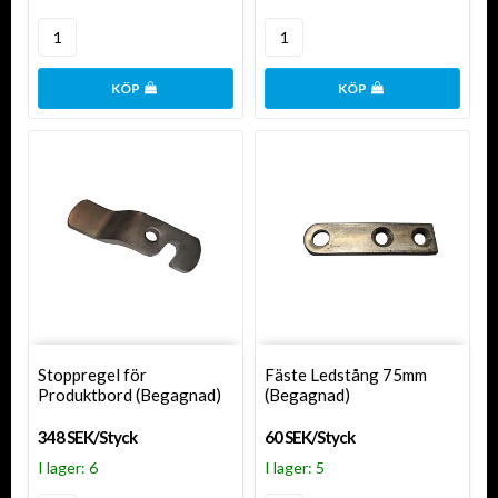
KÖP
KÖP
Stoppregel för
Fäste Ledstång 75mm
Produktbord (Begagnad)
(Begagnad)
348 SEK/Styck
60 SEK/Styck
I lager: 6
I lager: 5