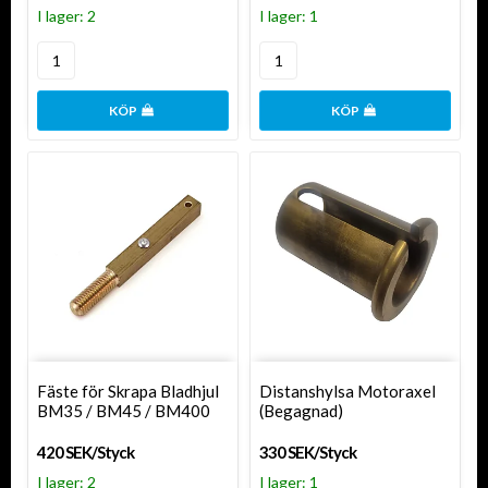
I lager: 2
I lager: 1
KÖP
KÖP
Fäste för Skrapa Bladhjul
Distanshylsa Motoraxel
BM35 / BM45 / BM400
(Begagnad)
420 SEK/Styck
330 SEK/Styck
I lager: 2
I lager: 1