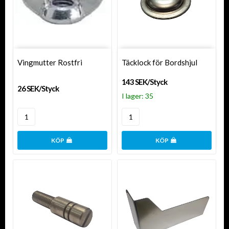
Vingmutter Rostfri
Täcklock för Bordshjul
143 SEK/Styck
26 SEK/Styck
I lager: 35
KÖP
KÖP