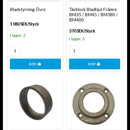
Bladstyrning Övre
Täcklock Bladhjul Främre
BM35 / BM45 / BM380 /
BM400
1 080 SEK/Styck
370 SEK/Styck
I lager: 2
I lager: 5
KÖP
KÖP