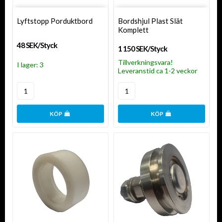
Lyftstopp Porduktbord
Bordshjul Plast Slät
Komplett
48 SEK/Styck
1 150 SEK/Styck
Tillverkningsvara!
I lager: 3
Leveranstid ca 1-2 veckor
KÖP
KÖP