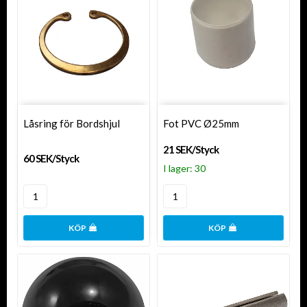
Låsring för Bordshjul
Fot PVC Ø25mm
21 SEK/Styck
60 SEK/Styck
I lager: 30
KÖP
KÖP