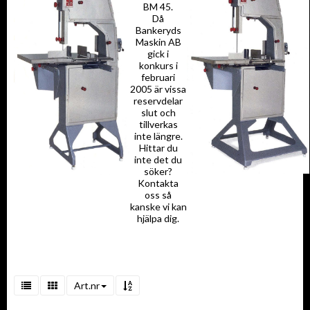
BM 45.
Då
Bankeryds
Maskin AB
gick i
konkurs i
februari
2005 är vissa
reservdelar
slut och
tillverkas
inte längre.
Hittar du
inte det du
söker?
Kontakta
oss så
kanske vi kan
hjälpa dig.
Art.nr