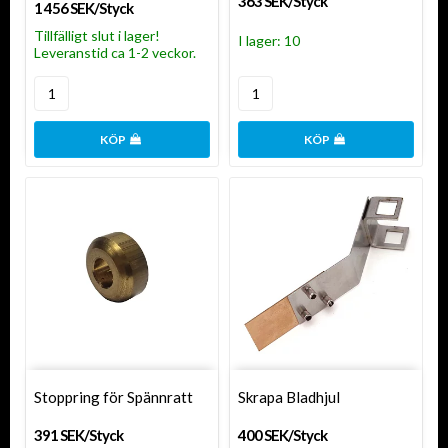
363 SEK/Styck
1 456 SEK/Styck
Tillfälligt slut i lager!
I lager: 10
Leveranstid ca 1-2 veckor.
KÖP
KÖP
Stoppring för Spännratt
Skrapa Bladhjul
391 SEK/Styck
400 SEK/Styck