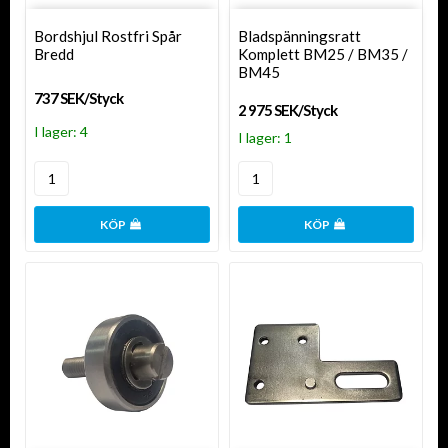
Bordshjul Rostfri Spår
Bladspänningsratt
Bredd
Komplett BM25 / BM35 /
BM45
737 SEK/Styck
2 975 SEK/Styck
I lager: 4
I lager: 1
KÖP
KÖP