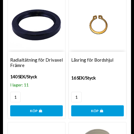
Radialtätning för Drivaxel
Låsring för Bordshjul
Främre
140 SEK/Styck
16 SEK/Styck
I lager: 11
KÖP
KÖP