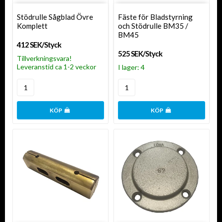
Stödrulle Sågblad Övre
Fäste för Bladstyrning
Komplett
och Stödrulle BM35 /
BM45
412 SEK/Styck
525 SEK/Styck
Tillverkningsvara!
Leveranstid ca 1-2 veckor
I lager: 4
KÖP
KÖP