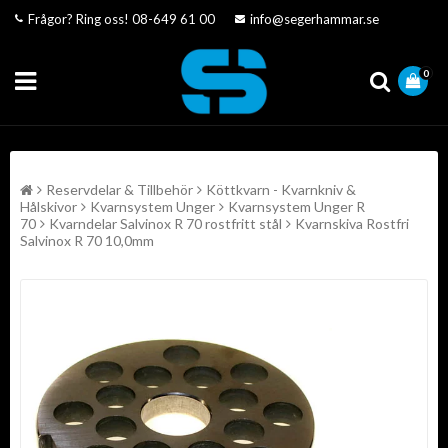
Frågor? Ring oss!
08-649 61 00
info@segerhammar.se
0
Reservdelar & Tillbehör
Köttkvarn - Kvarnkniv &
Hålskivor
Kvarnsystem Unger
Kvarnsystem Unger R
70
Kvarndelar Salvinox R 70 rostfritt stål
Kvarnskiva Rostfri
Salvinox R 70 10,0mm