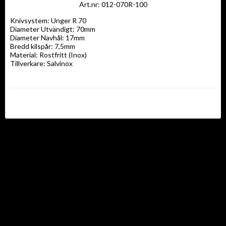
Art.nr: 012-070R-100
Knivsystem: Unger R 70

Diameter Utvändigt: 70mm

Diameter Navhål: 17mm

Bredd kilspår: 7,5mm

Material: Rostfritt (Inox)

Tillverkare: Salvinox